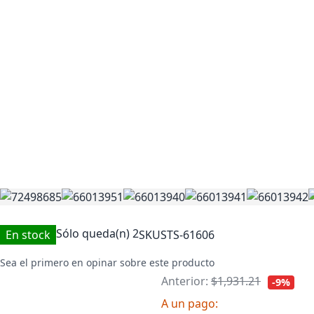
Sólo queda(n)
2
En stock
SKU
STS-61606
Sea el primero en opinar sobre este producto
Anterior:
$1,931.21
-9%
A un pago: