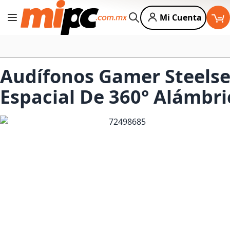
Mi Cuenta
Cambiar Nav
Buscar
Audífonos Gamer Steelser
Espacial De 360° Alámbr