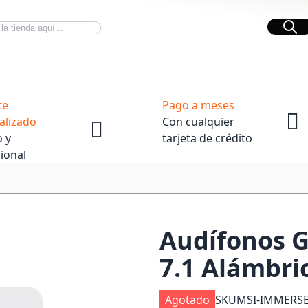
Bus
Novedades Tech
OpenBox
te
Pago a meses
alizado
Con cualquier
 y
tarjeta de crédito
ional
Audífonos 
7.1 Alámbri
Agotado
SKU
MSI-IMMERS