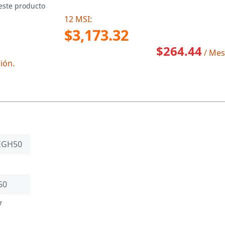
este producto
12 MSI:
$3,173.32
$264.44
/ Mes
ión.
EGH50
50
7