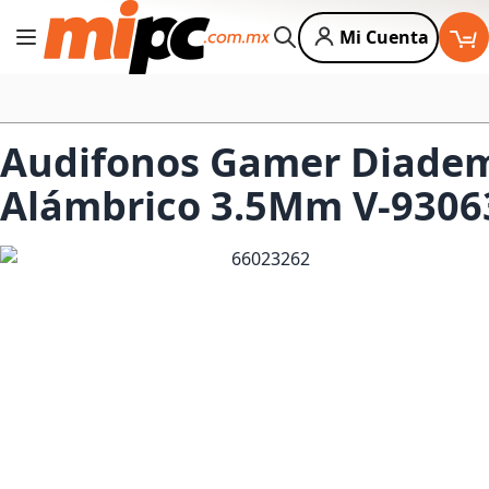
Mi Cuenta
Cambiar Nav
Buscar
Audifonos Gamer Diadem
Alámbrico 3.5Mm V-9306