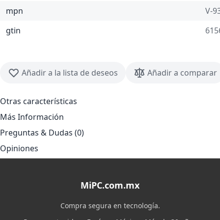
mpn
V-9
gtin
615
Añadir a la lista de deseos
Añadir a comparar
Otras características
Más Información
Preguntas & Dudas (0)
Opiniones
MiPC.com.mx
Compra segura en tecnología.