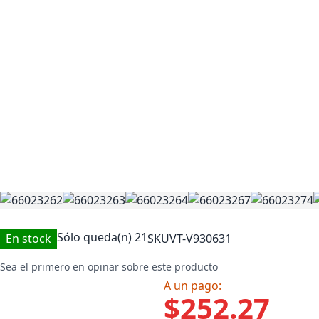
Sólo queda(n)
21
En stock
SKU
VT-V930631
Sea el primero en opinar sobre este producto
A un pago:
$252.27