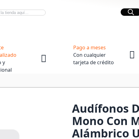
Bus
Novedades Tech
OpenBox
te
Pago a meses
alizado
Con cualquier
 y
tarjeta de crédito
ional
Audífonos D
Mono Con Mi
Alámbrico U