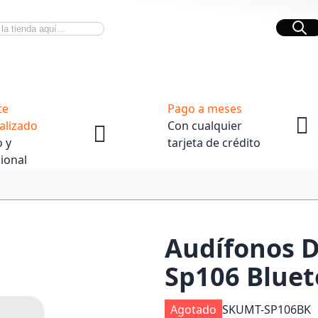
Bus
Novedades Tech
OpenBox
te
Pago a meses
alizado
Con cualquier
 y
tarjeta de crédito
ional
Audífonos D
Sp106 Bluet
Agotado
SKU
MT-SP106BK