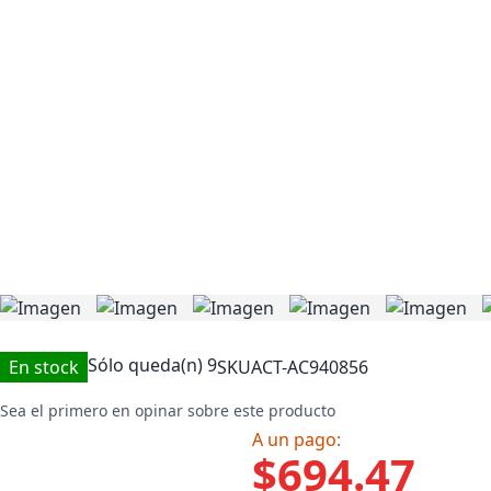
Sólo queda(n)
9
En stock
SKU
ACT-AC940856
Sea el primero en opinar sobre este producto
A un pago:
$694.47