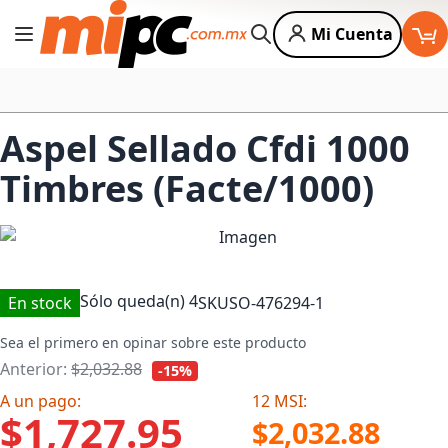
Mi Cuenta
Cambiar Nav
Buscar
Aspel Sellado Cfdi 1000
Timbres (Facte/1000)
Sólo queda(n)
4
En stock
SKU
SO-476294-1
Sea el primero en opinar sobre este producto
Anterior:
$2,032.88
-15%
A un pago:
12 MSI:
$1,727.95
$2,032.88