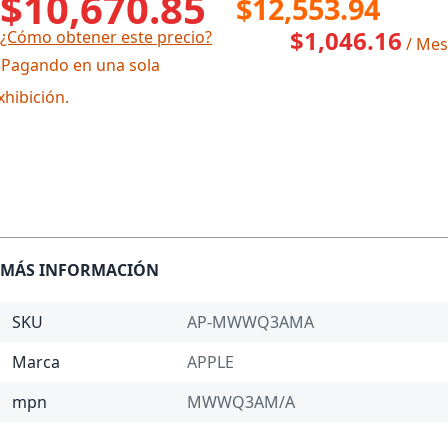
$10,670.85
$12,553.94
$1,046.16
¿Cómo obtener este precio?
/ Mes
 Pagando en una sola
xhibición.
MÁS INFORMACIÓN
SKU
AP-MWWQ3AMA
Marca
APPLE
mpn
MWWQ3AM/A