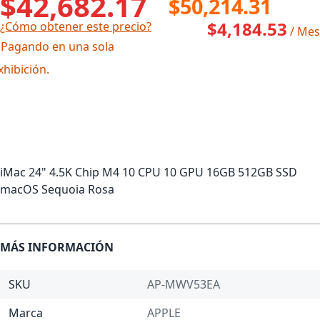
$42,682.17
$50,214.31
$4,184.53
¿Cómo obtener este precio?
/ Mes
 Pagando en una sola
xhibición.
iMac 24" 4.5K Chip M4 10 CPU 10 GPU 16GB 512GB SSD
macOS Sequoia Rosa
MÁS INFORMACIÓN
SKU
AP-MWV53EA
Marca
APPLE