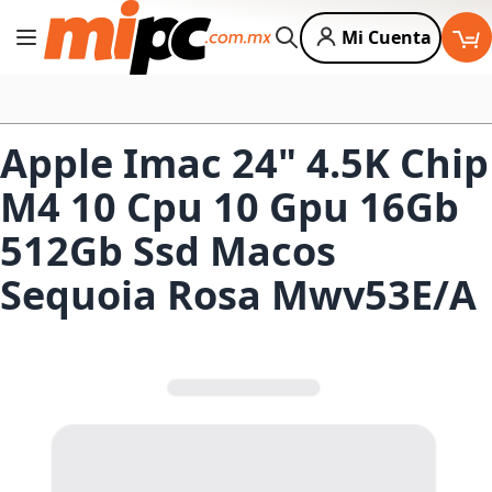
Mi Cuenta
Cambiar Nav
Buscar
Apple Imac 24" 4.5K Chip
M4 10 Cpu 10 Gpu 16Gb
512Gb Ssd Macos
Sequoia Rosa Mwv53E/A