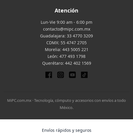
Atención
Lun-Vie 9:00 am - 6:00 pm
contacto@mipc.com.mx
Guadalajara:
33 4770 3209
CDMX:
55 4747 2705
Morelia:
443 5005 221
León:
477 493 1798
Querétaro:
442 402 1569
MiPC.com.mx · Tecnología, cómputo y accesorios con envíos a todo
México.
Envíos rápidos y seguros