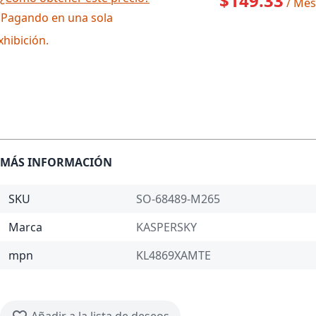
$149.33
/ Mes
 Pagando en una sola
xhibición.
MÁS INFORMACIÓN
SKU
SO-68489-M265
Marca
KASPERSKY
mpn
KL4869XAMTE