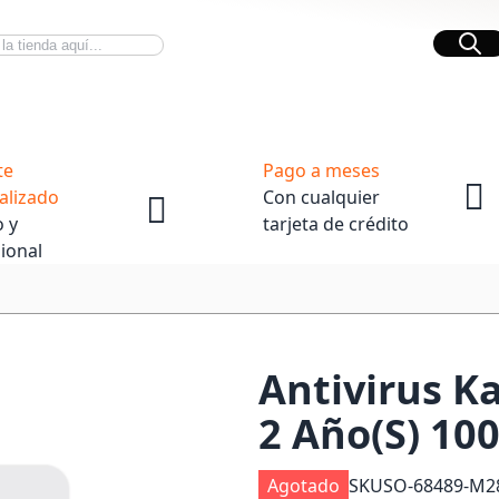
Bus
Novedades Tech
OpenBox
te
Pago a meses
alizado
Con cualquier
 y
tarjeta de crédito
ional
Antivirus K
2 Año(S) 10
Agotado
SKU
SO-68489-M2