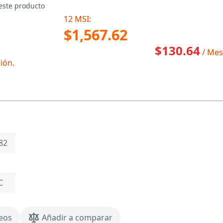
este producto
12 MSI:
$1,567.62
$130.64
/ Mes
ión.
82
C
seos
Añadir a comparar