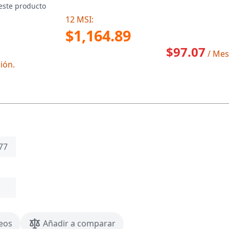
este producto
12 MSI:
$1,164.89
$97.07
/ Mes
ión.
77
seos
Añadir a comparar