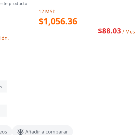
este producto
12 MSI:
$1,056.36
$88.03
/ Mes
ión.
5
seos
Añadir a comparar