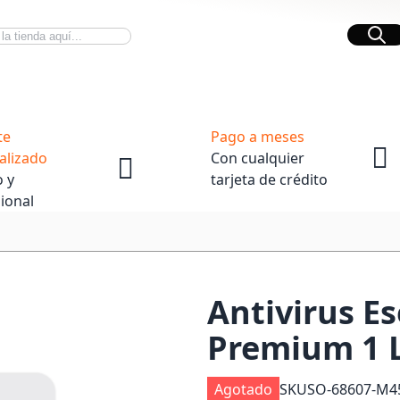
Bus
Novedades Tech
OpenBox
te
Pago a meses
alizado
Con cualquier
 y
tarjeta de crédito
ional
Antivirus E
Premium 1 L
Agotado
SKU
SO-68607-M4