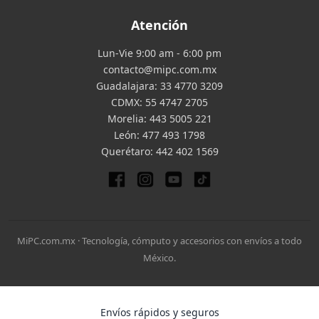
Atención
Lun-Vie 9:00 am - 6:00 pm
contacto@mipc.com.mx
Guadalajara:
33 4770 3209
CDMX:
55 4747 2705
Morelia:
443 5005 221
León:
477 493 1798
Querétaro:
442 402 1569
MiPC.com.mx · Tecnología, cómputo y accesorios con envíos a todo
México.
Envíos rápidos y seguros