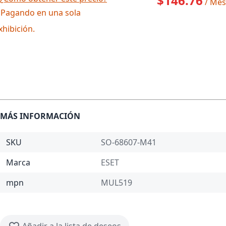
$146.76
/ Mes
 Pagando en una sola
xhibición.
MÁS INFORMACIÓN
SKU
SO-68607-M41
Marca
ESET
mpn
MUL519