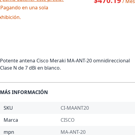
$470.19
/ Mes
 Pagando en una sola
xhibición.
Potente antena Cisco Meraki MA-ANT-20 omnidireccional
Clase N de 7 dBi en blanco.
MÁS INFORMACIÓN
SKU
CI-MAANT20
Marca
CISCO
mpn
MA-ANT-20