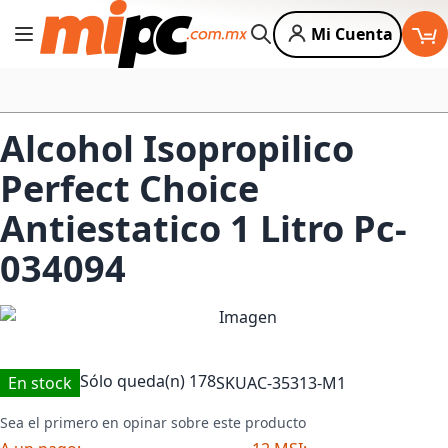
Mi Cuenta
Cambiar Nav
Buscar
Alcohol Isopropilico
Perfect Choice
Antiestatico 1 Litro Pc-
034094
Sólo queda(n)
178
En stock
SKU
AC-35313-M1
Sea el primero en opinar sobre este producto