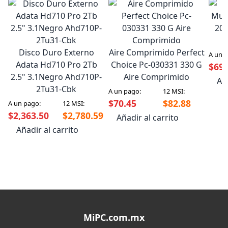
Mult
200
Disco Duro Externo
Aire Comprimido Perfect
A un 
Adata Hd710 Pro 2Tb
Choice Pc-030331 330 G
$69.
2.5" 3.1Negro Ahd710P-
Aire Comprimido
Aña
2Tu31-Cbk
A un pago:
12 MSI:
$70.45
$82.88
A un pago:
12 MSI:
$2,363.50
$2,780.59
Añadir al carrito
Añadir al carrito
MiPC.com.mx