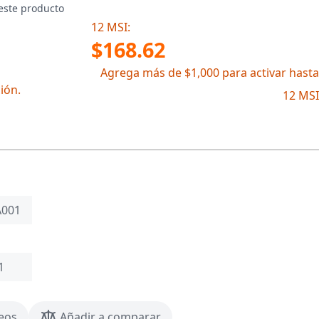
este producto
12 MSI:
$168.62
Agrega más de $1,000 para activar hasta
ión.
12 MSI
A001
1
seos
Añadir a comparar