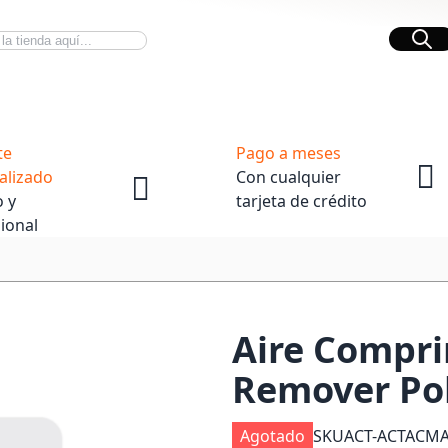
Bus
Novedades Tech
OpenBox
te
Pago a meses
alizado
Con cualquier
 y
tarjeta de crédito
ional
Aire Compri
Remover Po
Agotado
SKU
ACT-ACTACM