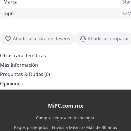
Marca
Sta
mpn
S3
Añadir a la lista de deseos
Añadir a comparar
Otras características
Más Información
Preguntas & Dudas (0)
Opiniones
MiPC.com.mx
Compra segura en tecnología.
Pagos protegidos · Envíos a México · Más de 30 años