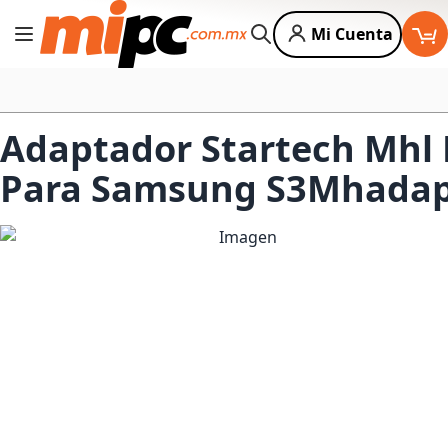
Mi Cuenta
Cambiar Nav
Buscar
Adaptador Startech Mhl 
Para Samsung S3Mhada