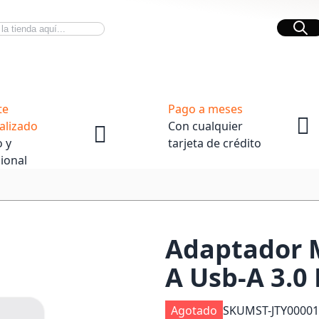
Bus
Novedades Tech
OpenBox
te
Pago a meses
alizado
Con cualquier
 y
tarjeta de crédito
ional
Adaptador M
A Usb-A 3.0
Agotado
SKU
MST-JTY00001