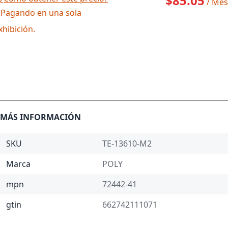
$85.05
/ Mes
 Pagando en una sola
xhibición.
MÁS INFORMACIÓN
SKU
TE-13610-M2
Marca
POLY
mpn
72442-41
gtin
662742111071