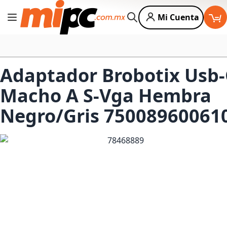
Mi Cuenta
Cambiar Nav
Buscar
Adaptador Brobotix Usb-
Macho A S-Vga Hembra
Negro/Gris 75008960061