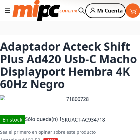
Mi Cuenta
Cambiar Nav
Buscar
Adaptador Acteck Shift
Plus Ad420 Usb-C Macho
Displayport Hembra 4K
60Hz Negro
Sólo queda(n)
1
En stock
SKU
ACT-AC934718
Sea el primero en opinar sobre este producto