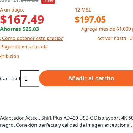
Anterior:
$192.53
-13%
A un pago:
12 MSI:
$167.49
$197.05
Ahorras $25.03
Agrega más de $1,000 
¿Cómo obtener este precio?
activar hasta 1
 Pagando en una sola
xhibición.
Añadir al carrito
Cantidad
Adaptador Acteck Shift Plus AD420 USB-C Displayport 4K 6
negro. Conexión perfecta y calidad de imagen excepcional.