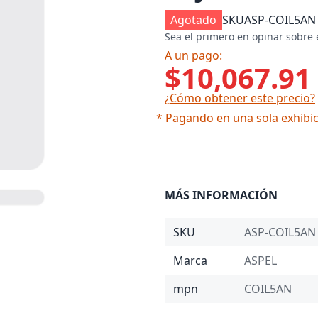
Agotado
SKU
ASP-COIL5AN
Sea el primero en opinar sobre 
A un pago:
$10,067.91
¿Cómo obtener este precio?
* Pagando en una sola exhibic
MÁS INFORMACIÓN
SKU
ASP-COIL5AN
Marca
ASPEL
mpn
COIL5AN