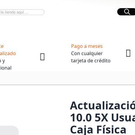
Bus
Novedades Tech
OpenBox
te
Pago a meses
alizado
Con cualquier
 y
tarjeta de crédito
ional
Actualizaci
10.0 5X Usu
Caja Física