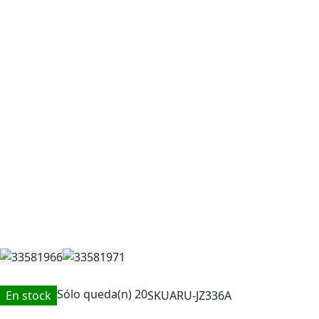
Sólo queda(n)
20
En stock
SKU
ARU-JZ336A