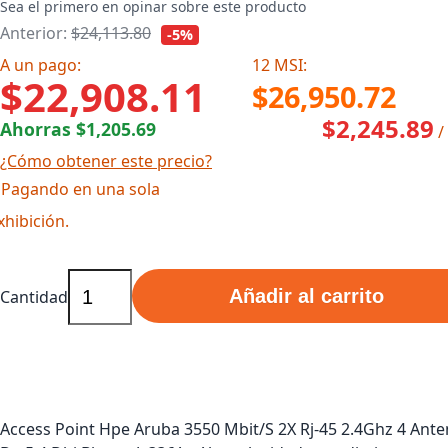
Sea el primero en opinar sobre este producto
Anterior:
$24,113.80
-5%
A un pago:
12 MSI:
$22,908.11
$26,950.72
$2,245.89
Ahorras $1,205.69
/
¿Cómo obtener este precio?
 Pagando en una sola
xhibición.
Añadir al carrito
Cantidad
Access Point Hpe Aruba 3550 Mbit/S 2X Rj-45 2.4Ghz 4 Ant