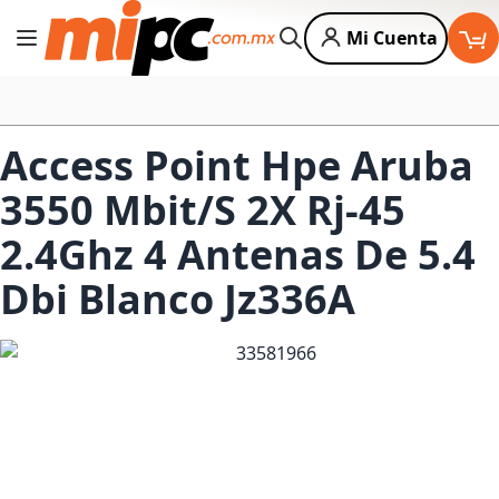
Mi Cuenta
Cambiar Nav
Buscar
Access Point Hpe Aruba
3550 Mbit/S 2X Rj-45
2.4Ghz 4 Antenas De 5.4
Dbi Blanco Jz336A