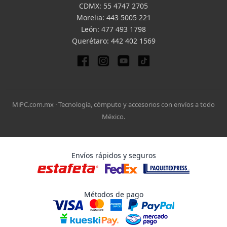
CDMX:
55 4747 2705
Morelia:
443 5005 221
León:
477 493 1798
Querétaro:
442 402 1569
MiPC.com.mx · Tecnología, cómputo y accesorios con envíos a todo
México.
Envíos rápidos y seguros
Métodos de pago