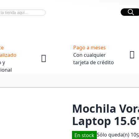
Bus
Novedades Tech
OpenBox
te
Pago a meses
alizado
Con cualquier
 y
tarjeta de crédito
ional
Mochila Vor
Laptop 15.
Sólo queda(n)
10
En stock