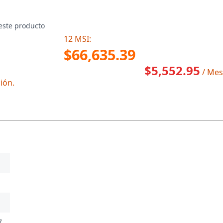
este producto
12 MSI:
$66,635.39
$5,552.95
/ Mes
ión.
7