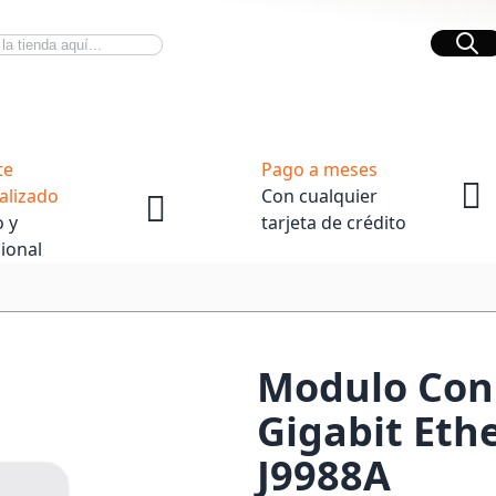
Bus
Novedades Tech
OpenBox
te
Pago a meses
alizado
Con cualquier
 y
tarjeta de crédito
ional
Modulo Con
Gigabit Eth
J9988A