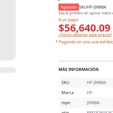
Agotado
SKU
HP-J9988A
Sea el primero en opinar sobre 
A un pago:
$56,640.09
¿Cómo obtener este precio?
* Pagando en una sola exhibic
MÁS INFORMACIÓN
SKU
HP-J9988A
Marca
HP
mpn
J9988A
gtin
88818260426