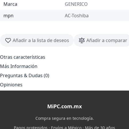
Marca
GENERICO
mpn
AC-Toshiba
Añadir a la lista de deseos
Añadir a comparar
Otras características
Más Información
Preguntas & Dudas (0)
Opiniones
MiPC.com.mx
Compra segura en tecnología.
Pagos protegidos · Envíos a México · Más de 30 años