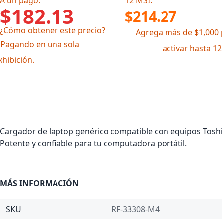
A un pago:
12 MSI:
$182.13
$214.27
¿Cómo obtener este precio?
Agrega más de $1,000 
 Pagando en una sola
activar hasta 1
xhibición.
Cargador de laptop genérico compatible con equipos Toshi
Potente y confiable para tu computadora portátil.
MÁS INFORMACIÓN
SKU
RF-33308-M4