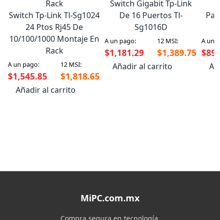
Switch Gigabit Tp-Link
D
Switch Tp-Link Tl-Sg1024
De 16 Puertos Tl-
Paq
24 Ptos Rj45 De
Sg1016D
10/100/1000 Montaje En
A un pago:
12 MSI:
A un 
Rack
$1,181.29
$1,389.75
$89.
A un pago:
12 MSI:
Añadir al carrito
Aña
$1,545.85
$1,818.65
Añadir al carrito
MiPC.com.mx
Compra segura en tecnología.