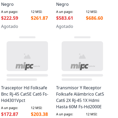
Negro
Negro
A un pago:
12 MSI:
A un pago:
12 MSI:
$222.59
$261.87
$583.61
$686.60
Agotado
Agotado
Trasceptor Hd Folksafe
Transmisor Y Receptor
Bnc Rj-45 Cat5E Cat6 Fs-
Folksafe Alámbrico Cat5
Hd4301Vpct
Cat6 2X Rj-45 1X Hdmi
Hasta 60M Fs-Hd2000E
A un pago:
12 MSI:
$172.87
$203.38
A un pago:
12 MSI: