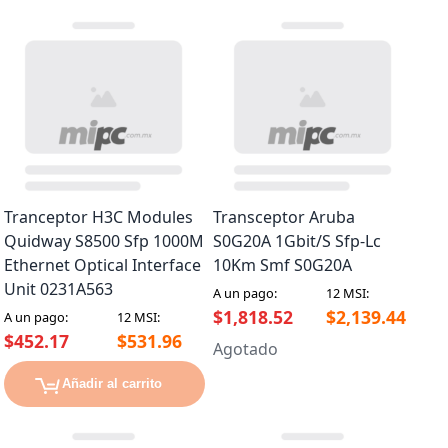
Tranceptor H3C Modules
Transceptor Aruba
Quidway S8500 Sfp 1000M
S0G20A 1Gbit/S Sfp-Lc
Ethernet Optical Interface
10Km Smf S0G20A
Unit 0231A563
A un pago:
12 MSI:
$1,818.52
$2,139.44
A un pago:
12 MSI:
$452.17
$531.96
Agotado
Añadir al carrito