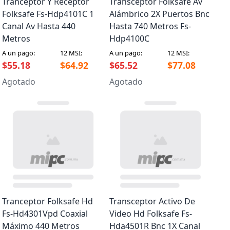
Tranceptor Y Receptor
Transceptor Folksafe Av
Folksafe Fs-Hdp4101C 1
Alámbrico 2X Puertos Bnc
Canal Av Hasta 440
Hasta 740 Metros Fs-
Metros
Hdp4100C
A un pago:
12 MSI:
A un pago:
12 MSI:
$55.18
$64.92
$65.52
$77.08
Agotado
Agotado
Tranceptor Folksafe Hd
Transceptor Activo De
Fs-Hd4301Vpd Coaxial
Video Hd Folksafe Fs-
Máximo 440 Metros
Hda4501R Bnc 1X Canal