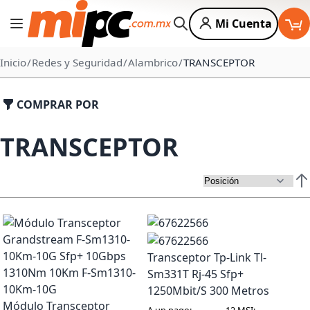
Mi Cuenta
Cambiar Nav
Buscar
Inicio
Redes y Seguridad
Alambrico
TRANSCEPTOR
COMPRAR POR
TRANSCEPTOR
Est
Transceptor Tp-Link Tl-
Sm331T Rj-45 Sfp+
1250Mbit/S 300 Metros
Módulo Transceptor
A un pago:
12 MSI: