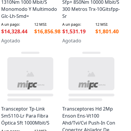
1310Nm 1000 Mbit/S
Sfp+ 850Nm 10000 Mbit/S
Monomodo Y Multimodo
300 Metros Trx-10Gitsfpp-
Glc-Lh-Smd=
Sr
A un pago:
12 MSI:
A un pago:
12 MSI:
$14,328.44
$16,856.98
$1,531.19
$1,801.40
Agotado
Agotado
Transceptor Tp-Link
Transceptores Hd 2Mp
Sm5110-Lr Para Fibra
Enson Ens-Vt100
Óptica Sft 1000Mbit/S
Ahd/Tvi/Cvi Push-In Con
Conector Aislador De