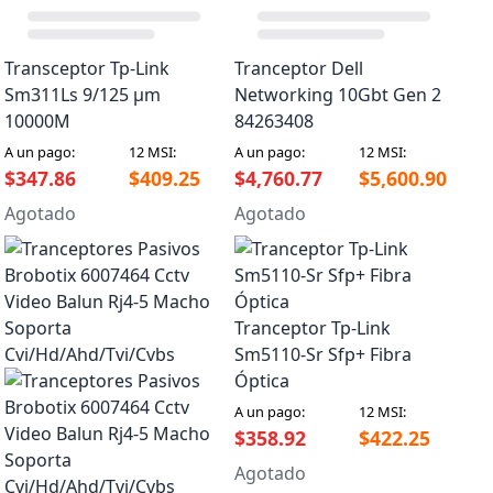
Transceptor Tp-Link
Tranceptor Dell
Sm311Ls 9/125 µm
Networking 10Gbt Gen 2
10000M
84263408
A un pago:
12 MSI:
A un pago:
12 MSI:
$347.86
$409.25
$4,760.77
$5,600.90
Agotado
Agotado
Tranceptor Tp-Link
Sm5110-Sr Sfp+ Fibra
Óptica
A un pago:
12 MSI:
$358.92
$422.25
Agotado