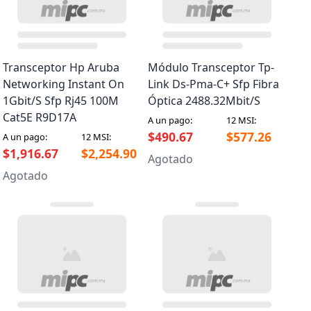
Transceptor Hp Aruba
Módulo Transceptor Tp-
Networking Instant On
Link Ds-Pma-C+ Sfp Fibra
1Gbit/S Sfp Rj45 100M
Óptica 2488.32Mbit/S
Cat5E R9D17A
A un pago:
12 MSI:
$490.67
$577.26
A un pago:
12 MSI:
$1,916.67
$2,254.90
Agotado
Agotado