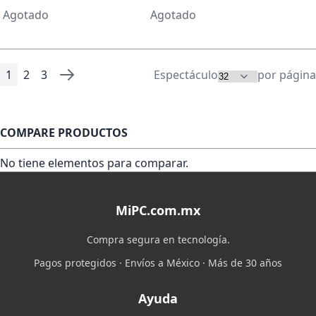
Agotado
Agotado
1
2
3
Espectáculo
por página
Página
Está viendo la página
Página
Página
Página
Siguiente
COMPARE PRODUCTOS
No tiene elementos para comparar.
MiPC.com.mx
Compra segura en tecnología.
Pagos protegidos · Envíos a México · Más de 30 años
Ayuda