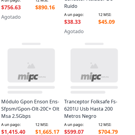
A un pago:
12 MSI:
Ruido
$756.63
$890.16
A un pago:
12 MSI:
Agotado
$38.33
$45.09
Agotado
Módulo Gpon Enson Ens-
Tranceptor Folksafe Fs-
Sfpsm/Gpon-Olt-20C+ Olt
6201U Usb Hasta 200
Msa 2.5Gbps
Metros Negro
A un pago:
12 MSI:
A un pago:
12 MSI:
$1,415.40
$1,665.17
$599.07
$704.79