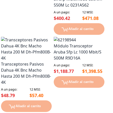
550M Lc 0231A562
A un pago:
12 MSI:
$400.42
$471.08
Añadir al carrito
Módulo Transceptor
Aruba Sfp Lc 1000 Mbit/S
500M R9D16A
Transceptores Pasivos
A un pago:
12 MSI:
Dahua 4K Bnc Macho
$1,188.77
$1,398.55
Hasta 200 M Dh-Pfm800B-
4K
Añadir al carrito
A un pago:
12 MSI:
$48.79
$57.40
Añadir al carrito