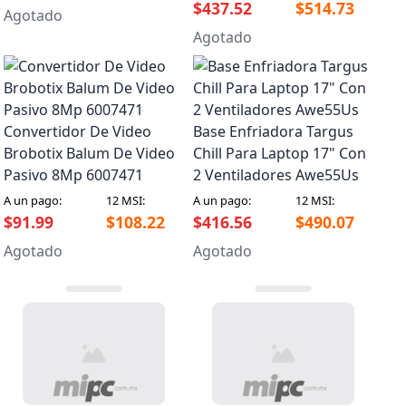
$437.52
$514.73
Agotado
Agotado
Convertidor De Video
Base Enfriadora Targus
Brobotix Balum De Video
Chill Para Laptop 17" Con
Pasivo 8Mp 6007471
2 Ventiladores Awe55Us
A un pago:
12 MSI:
A un pago:
12 MSI:
$91.99
$108.22
$416.56
$490.07
Agotado
Agotado