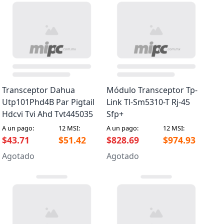
Transceptor Dahua
Módulo Transceptor Tp-
Utp101Phd4B Par Pigtail
Link Tl-Sm5310-T Rj-45
Hdcvi Tvi Ahd Tvt445035
Sfp+
A un pago:
12 MSI:
A un pago:
12 MSI:
$43.71
$51.42
$828.69
$974.93
Agotado
Agotado