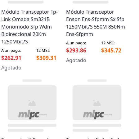
Módulo Transceptor Tp-
Módulo Transceptor
Link Omada Sm321B
Enson Ens-Sfpmm Sx Sfp
Monomodo Sfp Wdm
1250Mbit/S 550M 850Nm
Bidireccional 20Km
Ens-Sfpmm
1250Mbit/S
A un pago:
12 MSI:
$293.86
$345.72
A un pago:
12 MSI:
$262.91
$309.31
Agotado
Agotado