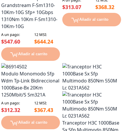
Grandstream F-Sm1310-
$313.07
$368.32
10Km-10G Sfp+ 10Gbps
1310Nm 10Km F-Sm1310-
Añadir al carrito
10Km-10G
A un pago:
12 MSI:
$547.60
$644.24
Añadir al carrito
Modulo Monomodo Sfp
Wdm Tp-Link Bidireccional
1000Base-Bx 20Km
1250Mbit/S Sm321A
A un pago:
12 MSI:
$312.32
$367.43
Tranceptor H3C 1000Base
Añadir al carrito
Sx Sfp Multimodo 850Nm