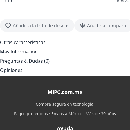
gtin
69472
Añadir a la lista de deseos
Añadir a comparar
Otras características
Más Información
Preguntas & Dudas (0)
Opiniones
MiPC.com.mx
Compra segura en tecnología.
Pagos protegidos · Envíos a México · Más de 30 años
Ayuda