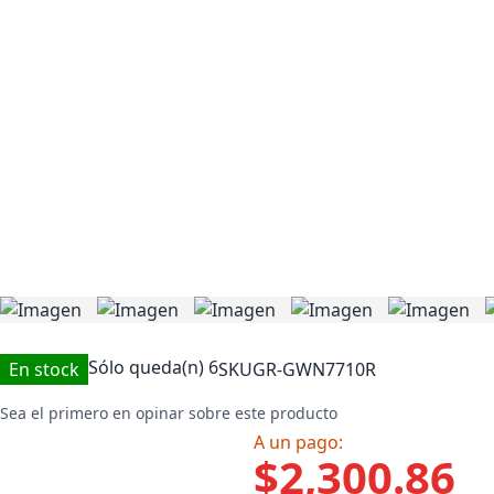
Sólo queda(n)
6
En stock
SKU
GR-GWN7710R
Sea el primero en opinar sobre este producto
A un pago:
$2,300.86