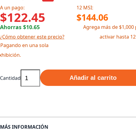
A un pago:
12 MSI:
$122.45
$144.06
Ahorras $10.65
Agrega más de $1,000 
¿Cómo obtener este precio?
activar hasta 1
 Pagando en una sola
xhibición.
Añadir al carrito
Cantidad
MÁS INFORMACIÓN