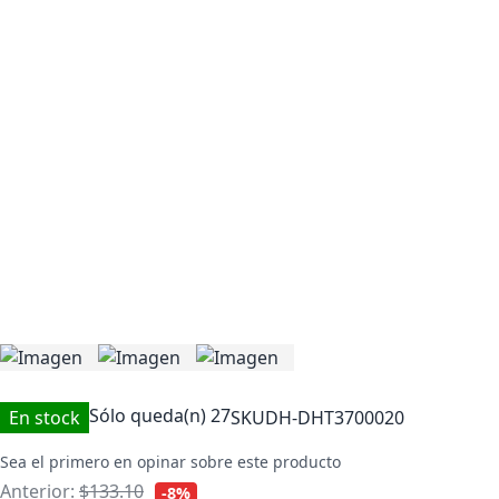
Sólo queda(n)
27
En stock
SKU
DH-DHT3700020
Sea el primero en opinar sobre este producto
Anterior:
$133.10
-8%