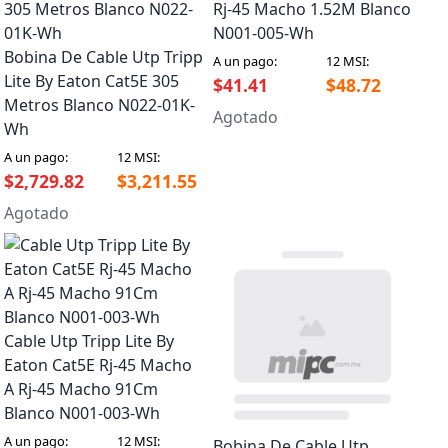
Rj-45 Macho 1.52M Blanco
N001-005-Wh
Bobina De Cable Utp Tripp
A un pago:
12 MSI:
Lite By Eaton Cat5E 305
$41.41
$48.72
Metros Blanco N022-01K-
Agotado
Wh
A un pago:
12 MSI:
$2,729.82
$3,211.55
Agotado
Cable Utp Tripp Lite By
Eaton Cat5E Rj-45 Macho
A Rj-45 Macho 91Cm
Blanco N001-003-Wh
A un pago:
12 MSI:
Bobina De Cable Utp