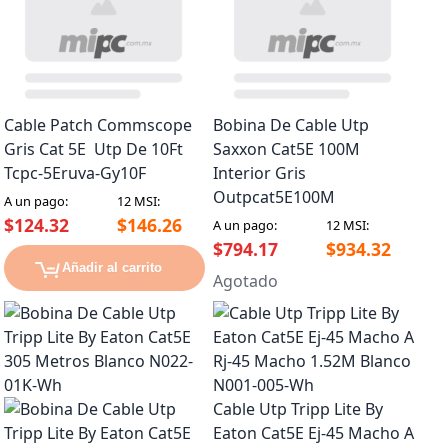
Cable Patch Commscope
Bobina De Cable Utp
Gris Cat 5E Utp De 10Ft
Saxxon Cat5E 100M
Tcpc-5Eruva-Gy10F
Interior Gris
Outpcat5E100M
A un pago:
12 MSI:
$124.32
$146.26
A un pago:
12 MSI:
$794.17
$934.32
Añadir al carrito
Agotado
Cable Utp Tripp Lite By
Eaton Cat5E Ej-45 Macho A