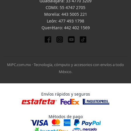
Guadalajara:
33 4770 3209
CDMX:
55 4747 2705
Morelia:
443 5005 221
León:
477 493 1798
Querétaro:
442 402 1569
MiPC.com.mx · Tecnología, cómputo y accesorios con envíos a todo
México.
Envíos rápidos y seguros
Métodos de pago