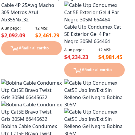
Cable 4P 25Awg Macho
305 Metros Azul
Ab355Nxt32
Cable Utp Condumex Cat
A un pago:
12 MSI:
5E Exterior Gel 4 Par
$2,092.09
$2,461.29
Negro 305M 664464
Añadir al carrito
A un pago:
12 MSI:
$4,234.23
$4,981.45
Añadir al carrito
Bobina Cable Condumex
Utp Cat5E Bravo Twist