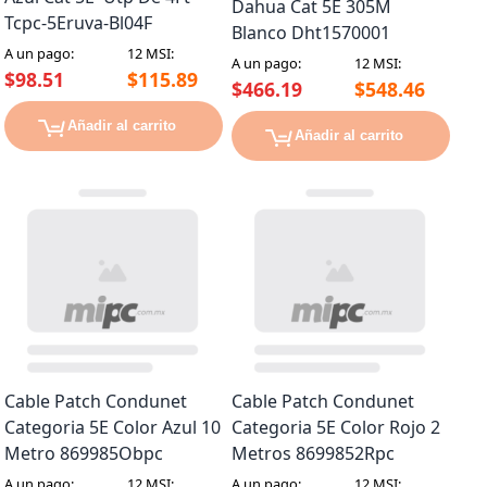
Dahua Cat 5E 305M
Tcpc-5Eruva-Bl04F
Blanco Dht1570001
A un pago:
12 MSI:
A un pago:
12 MSI:
$98.51
$115.89
$466.19
$548.46
Añadir al carrito
Añadir al carrito
Cable Patch Condunet
Cable Patch Condunet
Categoria 5E Color Azul 10
Categoria 5E Color Rojo 2
Metro 869985Obpc
Metros 8699852Rpc
A un pago:
12 MSI:
A un pago:
12 MSI: