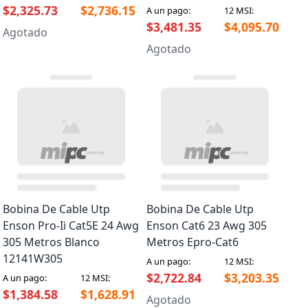
$2,325.73
$2,736.15
A un pago:
12 MSI:
$3,481.35
$4,095.70
Agotado
Agotado
Bobina De Cable Utp
Bobina De Cable Utp
Enson Pro-Ii Cat5E 24 Awg
Enson Cat6 23 Awg 305
305 Metros Blanco
Metros Epro-Cat6
12141W305
A un pago:
12 MSI:
$2,722.84
$3,203.35
A un pago:
12 MSI:
$1,384.58
$1,628.91
Agotado