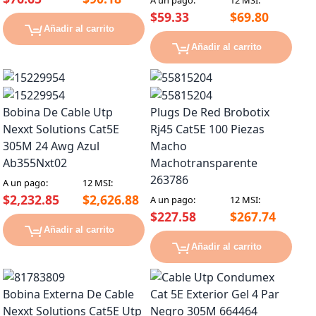
$59.33
$69.80
Añadir al carrito
Añadir al carrito
Bobina De Cable Utp
Plugs De Red Brobotix
Nexxt Solutions Cat5E
Rj45 Cat5E 100 Piezas
305M 24 Awg Azul
Macho
Ab355Nxt02
Machotransparente
263786
A un pago:
12 MSI:
$2,232.85
$2,626.88
A un pago:
12 MSI:
$227.58
$267.74
Añadir al carrito
Añadir al carrito
Bobina Externa De Cable
Nexxt Solutions Cat5E Utp