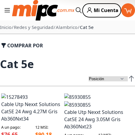
Mi Cuenta
Cambiar Nav
Buscar
Inicio
Redes y Seguridad
Alambrico
Cat 5e
COMPRAR POR
Cat 5e
Est
Cable Utp Nexxt Solutions
Cat5E 24 Awg 4.27M Gris
Cable Utp Nexxt Solutions
Ab360Nxt34
Cat5E 24 Awg 3.05M Gris
Ab360Nxt23
A un pago:
12 MSI:
$76.65
$90.18
A un pago:
12 MSI: