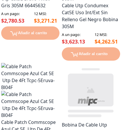
Gris 305M 66445632
Cable Utp Condumex
Cat5E Uso Int/Ext Sin
A un pago:
12 MSI:
Relleno Gel Negro Bobina
$2,780.53
$3,271.21
305M
Añadir al carrito
A un pago:
12 MSI:
$3,623.13
$4,262.51
Añadir al carrito
Cable Patch Commscope
Bobina De Cable Utp
Azul Cat 5E Utp De 4Ft