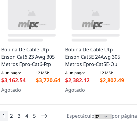
Bobina De Cable Utp
Bobina De Cable Utp
Enson Cat6 23 Awg 305
Enson Cat5E 24Awg 305
Metros Epro-Cat6-Ftp
Metros Epro-Cat5E-Ou
A un pago:
12 MSI:
A un pago:
12 MSI:
$3,162.54
$3,720.64
$2,382.12
$2,802.49
Agotado
Agotado
1
2
3
4
5
Espectáculo
por página
Página
Está viendo la página
Página
Página
Página
Página
Página
Siguiente