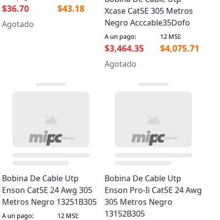
$36.70
$43.18
Xcase Cat5E 305 Metros
Negro Acccable35Dofo
Agotado
A un pago:
12 MSI:
$3,464.35
$4,075.71
Agotado
Bobina De Cable Utp
Bobina De Cable Utp
Enson Cat5E 24 Awg 305
Enson Pro-Ii Cat5E 24 Awg
Metros Negro 13251B305
305 Metros Negro
13152B305
A un pago:
12 MSI: