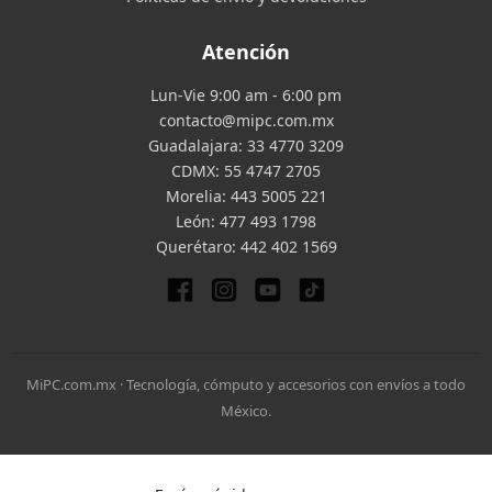
Atención
Lun-Vie 9:00 am - 6:00 pm
contacto@mipc.com.mx
Guadalajara:
33 4770 3209
CDMX:
55 4747 2705
Morelia:
443 5005 221
León:
477 493 1798
Querétaro:
442 402 1569
MiPC.com.mx · Tecnología, cómputo y accesorios con envíos a todo
México.