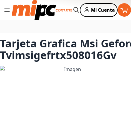
Mi Cuenta
Cambiar Nav
Buscar
Tarjeta Grafica Msi Gef
Tvimsigefrtx508016Gv