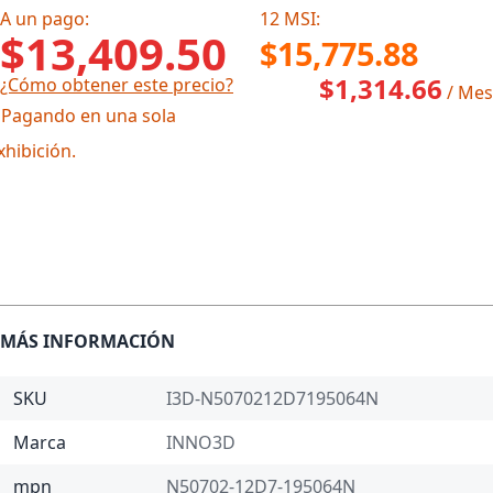
A un pago:
12 MSI:
$13,409.50
$15,775.88
$1,314.66
¿Cómo obtener este precio?
/ Mes
 Pagando en una sola
xhibición.
MÁS INFORMACIÓN
SKU
I3D-N5070212D7195064N
Marca
INNO3D
mpn
N50702-12D7-195064N