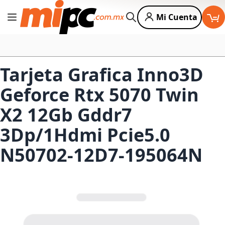
Mi Cuenta
Cambiar Nav
Buscar
Tarjeta Grafica Inno3D
Geforce Rtx 5070 Twin
X2 12Gb Gddr7
3Dp/1Hdmi Pcie5.0
N50702-12D7-195064N