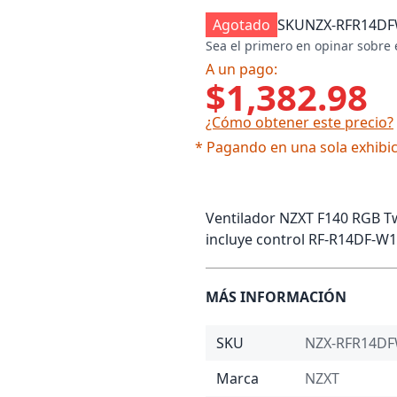
Agotado
SKU
NZX-RFR14D
Sea el primero en opinar sobre 
A un pago:
$1,382.98
¿Cómo obtener este precio?
* Pagando en una sola exhibic
Ventilador NZXT F140 RGB T
incluye control RF-R14DF-W1
MÁS INFORMACIÓN
SKU
NZX-RFR14D
Marca
NZXT