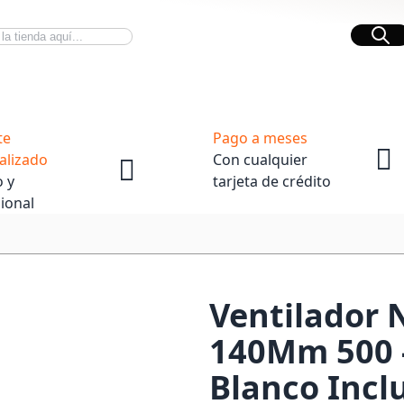
Bus
Novedades Tech
OpenBox
te
Pago a meses
alizado
Con cualquier
 y
tarjeta de crédito
ional
Ventilador 
140Mm 500 
Blanco Incl