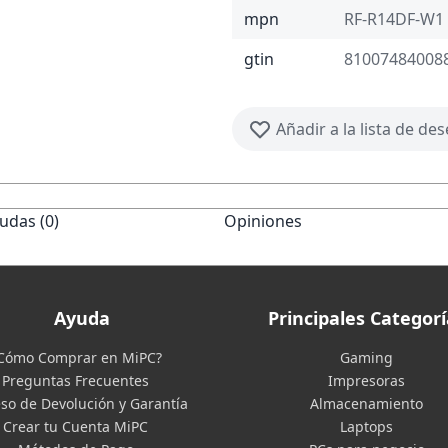
mpn
RF-R14DF-W1
gtin
81007484008
Añadir a la lista de de
udas (0)
Opiniones
Ayuda
Principales Categorí
Cómo Comprar en MiPC?
Gaming
Preguntas Frecuentes
Impresoras
so de Devolución y Garantía
Almacenamiento
Crear tu Cuenta MiPC
Laptops