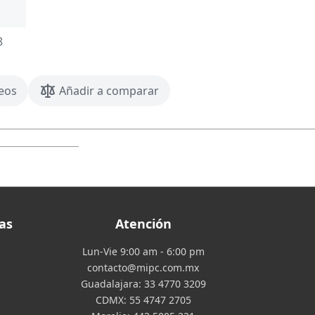
8
seos
Añadir a comparar
as
Atención
Lun-Vie 9:00 am - 6:00 pm
contacto@mipc.com.mx
Guadalajara:
33 4770 3209
CDMX:
55 4747 2705