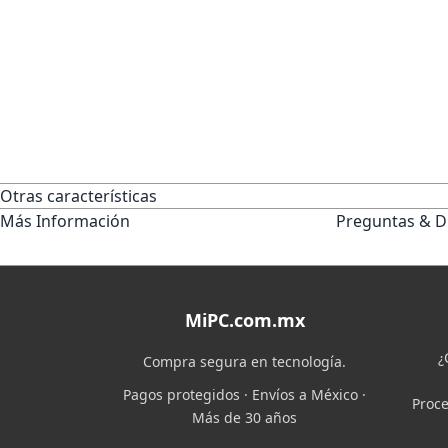
Otras características
Más Información
Preguntas & D
MiPC.com.mx
¿
Compra segura en tecnología.
Pagos protegidos · Envíos a México ·
Proce
Más de 30 años