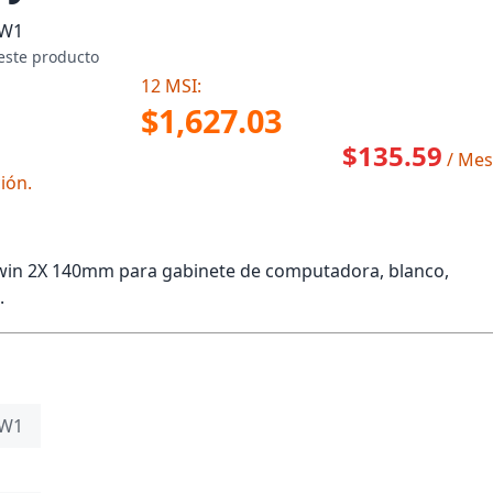
FW1
este producto
12 MSI:
$1,627.03
$135.59
/ Mes
ión.
win 2X 140mm para gabinete de computadora, blanco,
.
FW1