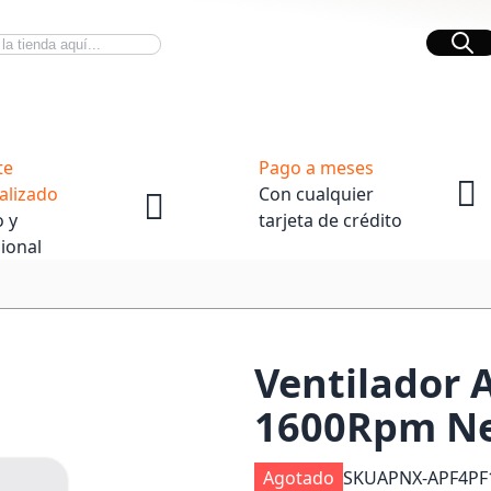
Bus
Novedades Tech
OpenBox
te
Pago a meses
alizado
Con cualquier
 y
tarjeta de crédito
ional
Ventilador
1600Rpm Ne
Agotado
SKU
APNX-APF4PF