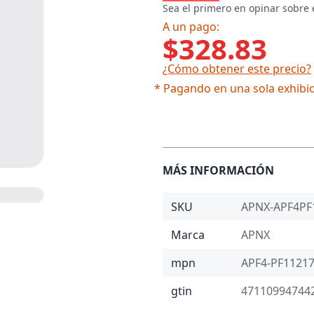
Sea el primero en opinar sobre 
A un pago:
$328.83
¿Cómo obtener este precio?
* Pagando en una sola exhibic
MÁS INFORMACIÓN
SKU
APNX-APF4PF
Marca
APNX
mpn
APF4-PF11217
gtin
47110994744