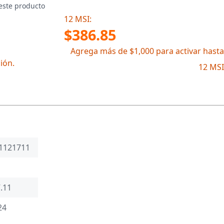
este producto
12 MSI:
$386.85
Agrega más de $1,000 para activar hasta
ión.
12 MSI
1121711
.11
24