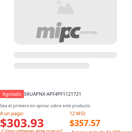
Agotado
SKU
APNX-APF4PF1121721
Sea el primero en opinar sobre este producto
A un pago:
12 MSI:
$303.93
$357.57
¿Cómo obtener este precio?