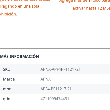
Agrega más de $1,000 para
 Pagando en una sola
activar hasta 12 MSI
xhibición.
MÁS INFORMACIÓN
SKU
APNX-APF4PF1121721
Marca
APNX
mpn
APF4-PF11217.21
gtin
4711099474431