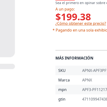
Sea el primero en opinar sobre 
A un pago:
$199.38
¿Cómo obtener este precio?
* Pagando en una sola exhibic
MÁS INFORMACIÓN
SKU
APNX-APF3PF
Marca
APNX
mpn
APF3-PF11217
gtin
47110994743