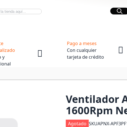
Bus
Novedades Tech
OpenBox
te
Pago a meses
alizado
Con cualquier
 y
tarjeta de crédito
ional
Ventilador
1600Rpm Ne
Agotado
SKU
APNX-APF3PF