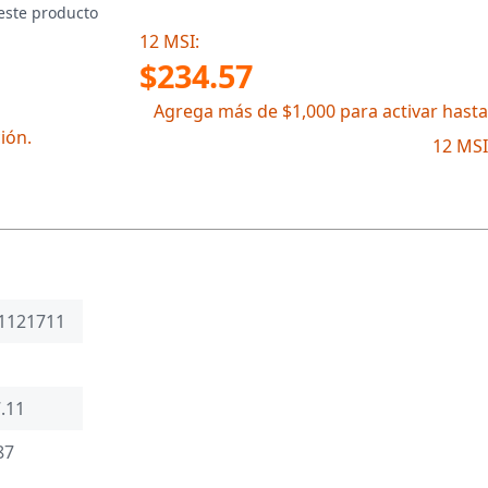
este producto
12 MSI:
$234.57
Agrega más de $1,000 para activar hasta
ión.
12 MSI
1121711
.11
87