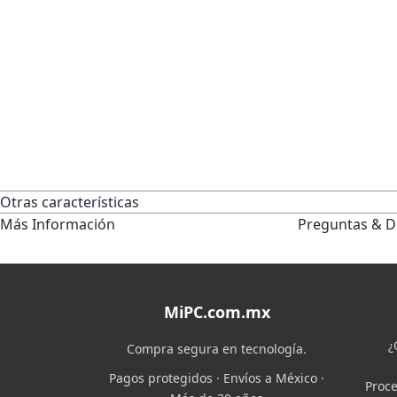
Otras características
Más Información
Preguntas & D
MiPC.com.mx
¿
Compra segura en tecnología.
Pagos protegidos · Envíos a México ·
Proce