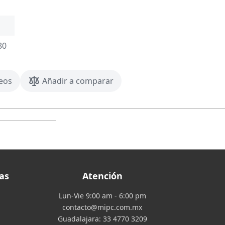
80
seos
Añadir a comparar
as
Atención
Lun-Vie 9:00 am - 6:00 pm
contacto@mipc.com.mx
Guadalajara:
33 4770 3209