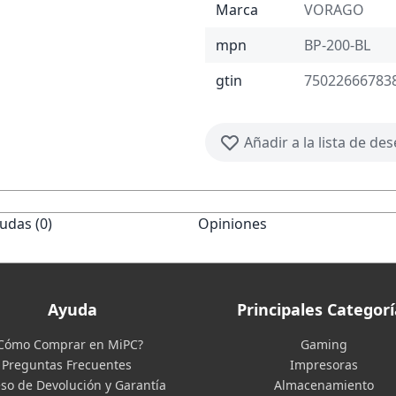
Marca
VORAGO
mpn
BP-200-BL
gtin
75022666783
Añadir a la lista de de
udas (0)
Opiniones
Ayuda
Principales Categorí
Cómo Comprar en MiPC?
Gaming
Preguntas Frecuentes
Impresoras
so de Devolución y Garantía
Almacenamiento