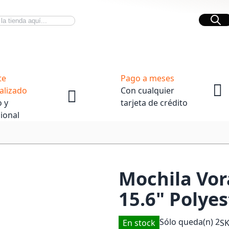
Bus
Novedades Tech
OpenBox
te
Pago a meses
alizado
Con cualquier
 y
tarjeta de crédito
ional
Mochila Vor
15.6" Polyes
Sólo queda(n)
2
En stock
S