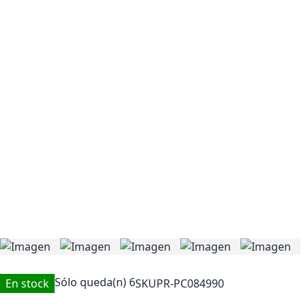
Sólo queda(n)
6
En stock
SKU
PR-PC084990