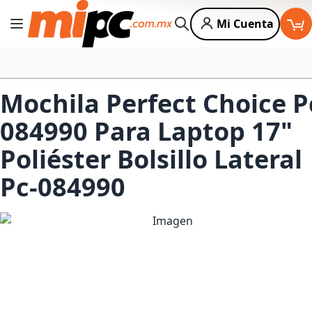
Mi Cuenta
Cambiar Nav
Buscar
Mochila Perfect Choice P
084990 Para Laptop 17"
Poliéster Bolsillo Lateral
Pc-084990