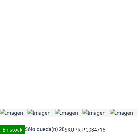
Sólo queda(n)
28
En stock
SKU
PR-PC084716