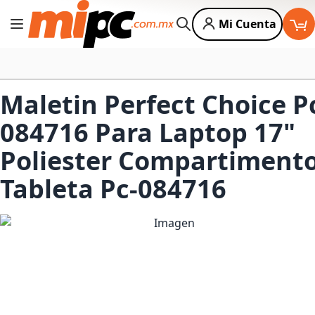
Mi Cuenta
Cambiar Nav
Buscar
Maletin Perfect Choice P
084716 Para Laptop 17"
Poliester Compartiment
Tableta Pc-084716