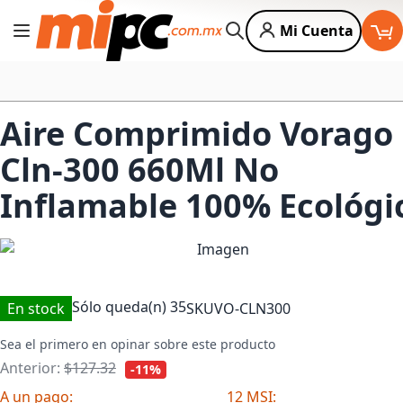
Mi Cuenta
Cambiar Nav
Buscar
Aire Comprimido Vorago
Cln-300 660Ml No
Inflamable 100% Ecológi
Sólo queda(n)
35
En stock
SKU
VO-CLN300
Sea el primero en opinar sobre este producto
Anterior:
$127.32
-11%
A un pago:
12 MSI: