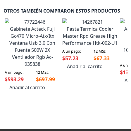
OTROS TAMBIÉN COMPRARON ESTOS PRODUCTOS
Gabinete Acteck Fuji
Pasta Termica Cooler
Ad
Gc470 Micro-Atx/Itx
Master Rpd Grease High
R
Ventana Usb 3.0 Con
Performance Htk-002-U1
Fuente 500W 2X
100
A un pago:
12 MSI:
Ventilador Rgb Ac-
$57.23
$67.33
935838
A un 
Añadir al carrito
$133
A un pago:
12 MSI:
$593.29
$697.99
Aña
Añadir al carrito