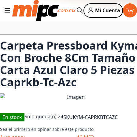
Mi Cuenta
Cambiar Nav
Buscar
Carpeta Pressboard Kym
Con Broche 8Cm Tamaño
Carta Azul Claro 5 Piezas
Caprkb-Tc-Azc
Sólo queda(n)
24
En stock
SKU
KYM-CAPRKBTCAZC
Sea el primero en opinar sobre este producto