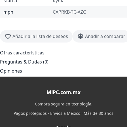
Marca
Kyma
mpn
CAPRKB-TC-AZC
Añadir a la lista de deseos
Añadir a comparar
Otras características
Preguntas & Dudas (0)
Opiniones
MiPC.com.mx
Compra segura en tecnología.
Pagos protegidos · Envíos a México · Más de 30 años