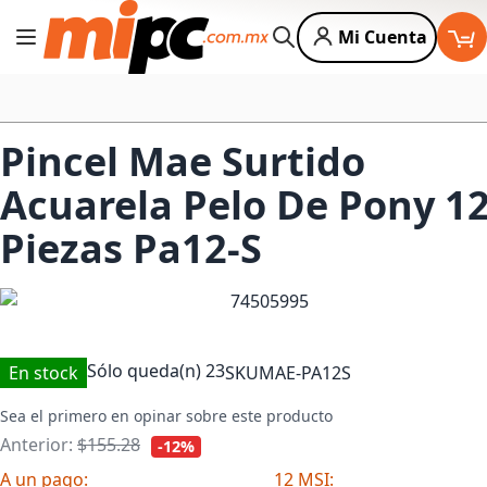
Mi Cuenta
Cambiar Nav
Buscar
Pincel Mae Surtido
Acuarela Pelo De Pony 1
Piezas Pa12-S
Sólo queda(n)
23
En stock
SKU
MAE-PA12S
Sea el primero en opinar sobre este producto
Anterior:
$155.28
-12%
A un pago:
12 MSI: