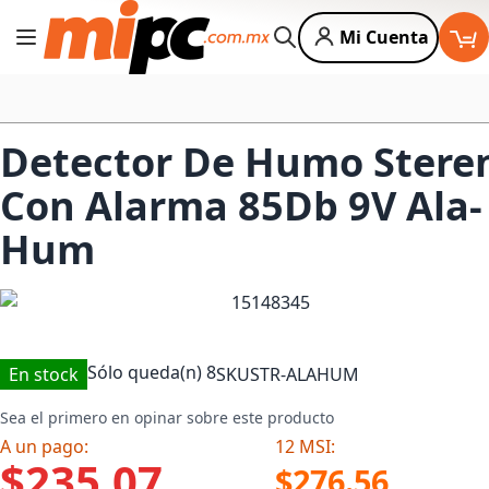
Mi Cuenta
Cambiar Nav
Buscar
Detector De Humo Stere
Con Alarma 85Db 9V Ala-
Hum
Sólo queda(n)
8
En stock
SKU
STR-ALAHUM
Sea el primero en opinar sobre este producto
A un pago:
12 MSI:
$235.07
$276.56