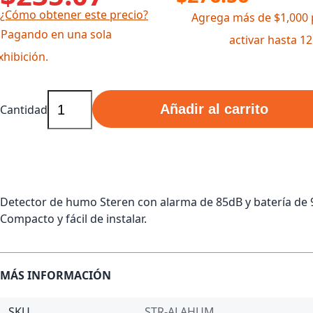
¿Cómo obtener este precio?
Agrega más de $1,000 
 Pagando en una sola
activar hasta 1
xhibición.
Añadir al carrito
Cantidad
Detector de humo Steren con alarma de 85dB y batería de 
Compacto y fácil de instalar.
MÁS INFORMACIÓN
SKU
STR-ALAHUM